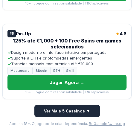
18+ | Jogue com responsabilidade | T&C aplicáveis
Pin-Up
4.6
★
#5
125% até €1,000 + 100 Free Spins em games
selecionados
✓
Design moderno e interface intuitiva em português
✓
Suporte a ETH e criptomoedas emergentes
✓
Torneios mensais com prémios até €10,000
Mastercard
Bitcoin
ETH
Skrill
Jogar Agora →
18+ | Jogue com responsabilidade | T&C aplicáveis
Ver Mais 5 Cassinos ▼
Apenas 18+. O jogo pode criar dependência.
BeGambleAware.org