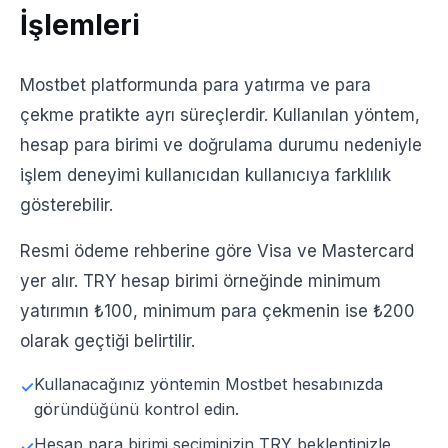
İşlemleri
Mostbet platformunda para yatırma ve para
çekme pratikte ayrı süreçlerdir. Kullanılan yöntem,
hesap para birimi ve doğrulama durumu nedeniyle
işlem deneyimi kullanıcıdan kullanıcıya farklılık
gösterebilir.
Resmi ödeme rehberine göre Visa ve Mastercard
yer alır. TRY hesap birimi örneğinde minimum
yatırımın ₺100, minimum para çekmenin ise ₺200
olarak geçtiği belirtilir.
Kullanacağınız yöntemin Mostbet hesabınızda
göründüğünü kontrol edin.
Hesap para birimi seçiminizin TRY beklentinizle