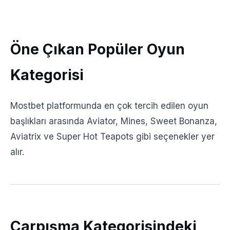
Öne Çıkan Popüler Oyun
Kategorisi
Mostbet platformunda en çok tercih edilen oyun
başlıkları arasında Aviator, Mines, Sweet Bonanza,
Aviatrix ve Super Hot Teapots gibi seçenekler yer
alır.
Çarpışma Kategorisindeki