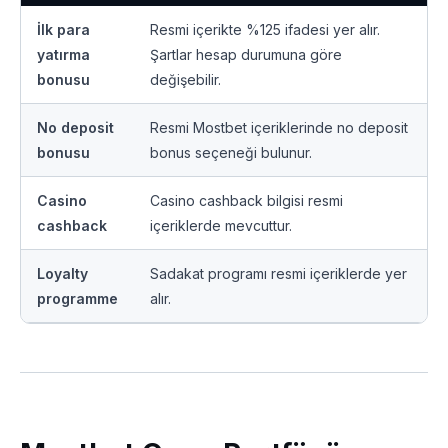
İlk para
Resmi içerikte %125 ifadesi yer alır.
yatırma
Şartlar hesap durumuna göre
bonusu
değişebilir.
No deposit
Resmi Mostbet içeriklerinde no deposit
bonusu
bonus seçeneği bulunur.
Casino
Casino cashback bilgisi resmi
cashback
içeriklerde mevcuttur.
Loyalty
Sadakat programı resmi içeriklerde yer
programme
alır.