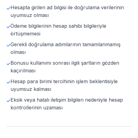
Hesapta girilen ad bilgisi ile doğrulama verilerinin
uyumsuz olması
Ödeme bilgilerinin hesap sahibi bilgileriyle
örtüşmemesi
Gerekli doğrulama adımlarının tamamlanmamış
olması
Bonusu kullanımı sonrası ilgili şartların gözden
kaçırılması
Hesap para birimi tercihinin işlem beklentisiyle
uyumsuz kalması
Eksik veya hatalı iletişim bilgileri nedeniyle hesap
kontrollerinin uzaması