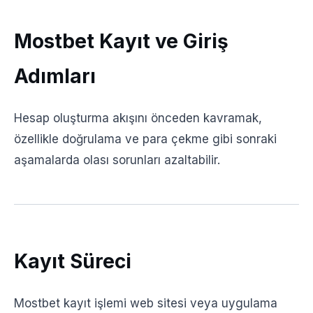
Mostbet Kayıt ve Giriş
Adımları
Hesap oluşturma akışını önceden kavramak,
özellikle doğrulama ve para çekme gibi sonraki
aşamalarda olası sorunları azaltabilir.
Kayıt Süreci
Mostbet kayıt işlemi web sitesi veya uygulama