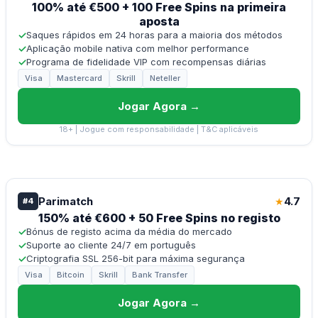
100% até €500 + 100 Free Spins na primeira
aposta
✓
Saques rápidos em 24 horas para a maioria dos métodos
✓
Aplicação mobile nativa com melhor performance
✓
Programa de fidelidade VIP com recompensas diárias
Visa
Mastercard
Skrill
Neteller
Jogar Agora →
18+ | Jogue com responsabilidade | T&C aplicáveis
Parimatch
4.7
★
#4
150% até €600 + 50 Free Spins no registo
✓
Bónus de registo acima da média do mercado
✓
Suporte ao cliente 24/7 em português
✓
Criptografia SSL 256-bit para máxima segurança
Visa
Bitcoin
Skrill
Bank Transfer
Jogar Agora →