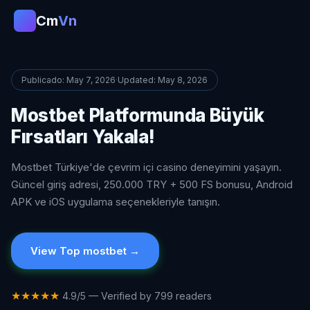
Cm
Vn
C
Publicado: May 7, 2026
·
Updated: May 8, 2026
Mostbet Platformunda Büyük
Fırsatları Yakala!
Mostbet Türkiye'de çevrim içi casino deneyimini yaşayın.
Güncel giriş adresi, 250.000 TRY + 500 FS bonusu, Android
APK ve iOS uygulama seçenekleriyle tanışın.
View Top mostbet →
★★★★★
4.9/5 — Verified by 799 readers