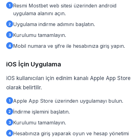
Resmi Mostbet web sitesi üzerinden android
uygulama alanını açın.
Uygulama indirme adımını başlatın.
Kurulumu tamamlayın.
Mobil numara ve şifre ile hesabınıza giriş yapın.
iOS İçin Uygulama
iOS kullanıcıları için edinim kanalı Apple App Store
olarak belirtilir.
Apple App Store üzerinden uygulamayı bulun.
İndirme işlemini başlatın.
Kurulumu tamamlayın.
Hesabınıza giriş yaparak oyun ve hesap yönetimi