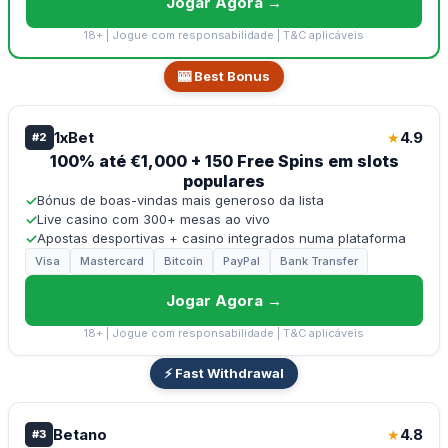
Jogar Agora →
18+ | Jogue com responsabilidade | T&C aplicáveis
🎰 Best Bonus
1xBet
4.9
★
#2
100% até €1,000 + 150 Free Spins em slots
populares
✓
Bónus de boas-vindas mais generoso da lista
✓
Live casino com 300+ mesas ao vivo
✓
Apostas desportivas + casino integrados numa plataforma
Visa
Mastercard
Bitcoin
PayPal
Bank Transfer
Jogar Agora →
18+ | Jogue com responsabilidade | T&C aplicáveis
⚡ Fast Withdrawal
Betano
4.8
★
#3