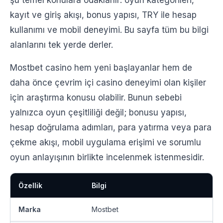
şu temel konulara odaklanır: oyun kategorileri,
kayıt ve giriş akışı, bonus yapısı, TRY ile hesap
kullanımı ve mobil deneyimi. Bu sayfa tüm bu bilgi
alanlarını tek yerde derler.
Mostbet casino hem yeni başlayanlar hem de
daha önce çevrim içi casino deneyimi olan kişiler
için araştırma konusu olabilir. Bunun sebebi
yalnızca oyun çeşitliliği değil; bonusu yapısı,
hesap doğrulama adımları, para yatırma veya para
çekme akışı, mobil uygulama erişimi ve sorumlu
oyun anlayışının birlikte incelenmek istenmesidir.
Özellik
Bilgi
Marka
Mostbet