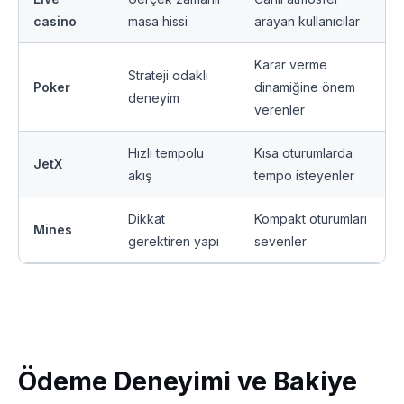
casino
masa hissi
arayan kullanıcılar
Karar verme
Strateji odaklı
Poker
dinamiğine önem
deneyim
verenler
Hızlı tempolu
Kısa oturumlarda
JetX
akış
tempo isteyenler
Dikkat
Kompakt oturumları
Mines
gerektiren yapı
sevenler
Ödeme Deneyimi ve Bakiye