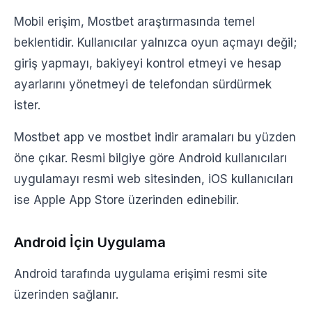
Mobil erişim, Mostbet araştırmasında temel
beklentidir. Kullanıcılar yalnızca oyun açmayı değil;
giriş yapmayı, bakiyeyi kontrol etmeyi ve hesap
ayarlarını yönetmeyi de telefondan sürdürmek
ister.
Mostbet app ve mostbet indir aramaları bu yüzden
öne çıkar. Resmi bilgiye göre Android kullanıcıları
uygulamayı resmi web sitesinden, iOS kullanıcıları
ise Apple App Store üzerinden edinebilir.
Android İçin Uygulama
Android tarafında uygulama erişimi resmi site
üzerinden sağlanır.